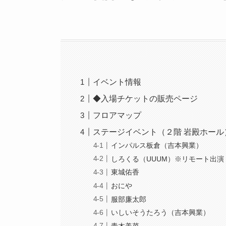
イベント情報
◆入場チケットの販売ページ
フロアマップ
ステージイベント（２階 岩殿ホール
インパルス板倉（吉本興業）
しろくる（UUUM）※リモート出演
東城佑香
おにや
服部廉太郎
いしいそうたろう（吉本興業）
青木美菜